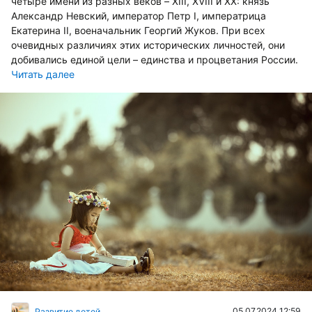
четыре имени из разных веков – XIII, XVIII и XX: князь
Александр Невский, император Петр I, императрица
Екатерина II, военачальник Георгий Жуков. При всех
очевидных различиях этих исторических личностей, они
добивались единой цели – единства и процветания России.
Читать далее
05.07.2024 12:59
Развитие детей