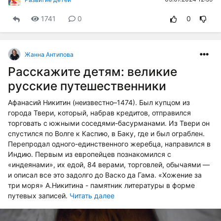
1741
0
0
Жанна Антипова
Расскажите детям: великие
русские путешественники
Афанасий Никитин (неизвестно–1474). Был купцом из
города Твери, который, набрав кредитов, отправился
торговать с южными соседями-басурманами. Из Твери он
спустился по Волге к Каспию, в Баку, где и был ограблен.
Перепродал одного-единственного жеребца, направился в
Индию. Первым из европейцев познакомился с
«индеянами», их едой, 84 верами, торговлей, обычаями —
и описал все это задолго до Васко да Гама. «Хожение за
три моря» А.Никитина - памятник литературы в форме
путевых записей.
Читать далее