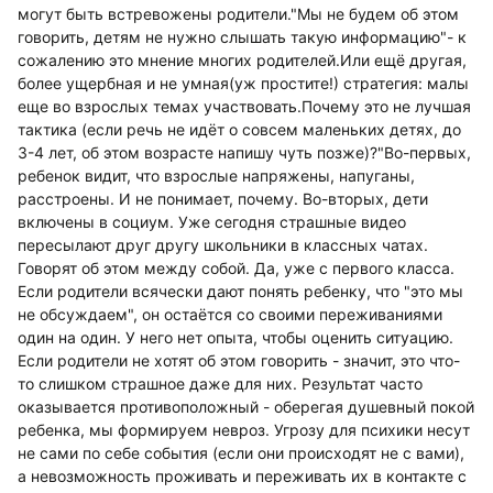
могут быть встревожены родители."Мы не будем об этом
говорить, детям не нужно слышать такую информацию"- к
сожалению это мнение многих родителей.Или ещё другая,
более ущербная и не умная(уж простите!) стратегия: малы
еще во взрослых темах участвовать.Почему это не лучшая
тактика (если речь не идёт о совсем маленьких детях, до
3-4 лет, об этом возрасте напишу чуть позже)?"Во-первых,
ребенок видит, что взрослые напряжены, напуганы,
расстроены. И не понимает, почему. Во-вторых, дети
включены в социум. Уже сегодня страшные видео
пересылают друг другу школьники в классных чатах.
Говорят об этом между собой. Да, уже с первого класса.
Если родители всячески дают понять ребенку, что "это мы
не обсуждаем", он остаётся со своими переживаниями
один на один. У него нет опыта, чтобы оценить ситуацию.
Если родители не хотят об этом говорить - значит, это что-
то слишком страшное даже для них. Результат часто
оказывается противоположный - оберегая душевный покой
ребенка, мы формируем невроз. Угрозу для психики несут
не сами по себе события (если они происходят не с вами),
а невозможность проживать и переживать их в контакте с