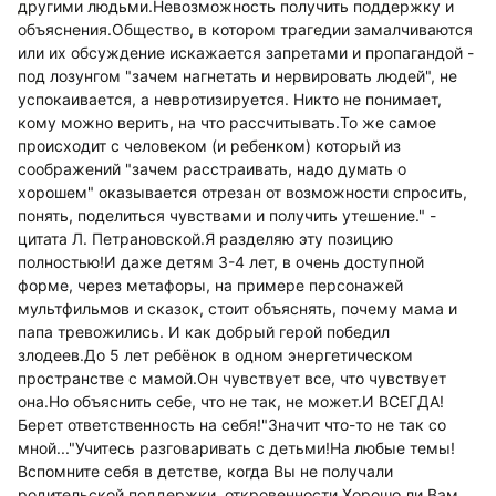
другими людьми.Невозможность получить поддержку и
объяснения.Общество, в котором трагедии замалчиваются
или их обсуждение искажается запретами и пропагандой -
под лозунгом "зачем нагнетать и нервировать людей", не
успокаивается, а невротизируется. Никто не понимает,
кому можно верить, на что рассчитывать.То же самое
происходит с человеком (и ребенком) который из
соображений "зачем расстраивать, надо думать о
хорошем" оказывается отрезан от возможности спросить,
понять, поделиться чувствами и получить утешение." -
цитата Л. Петрановской.Я разделяю эту позицию
полностью!И даже детям 3-4 лет, в очень доступной
форме, через метафоры, на примере персонажей
мультфильмов и сказок, стоит объяснять, почему мама и
папа тревожились. И как добрый герой победил
злодеев.До 5 лет ребёнок в одном энергетическом
пространстве с мамой.Он чувствует все, что чувствует
она.Но объяснить себе, что не так, не может.И ВСЕГДА!
Берет ответственность на себя!"Значит что-то не так со
мной..."Учитесь разговаривать с детьми!На любые темы!
Вспомните себя в детстве, когда Вы не получали
родительской поддержки, откровенности.Хорошо ли Вам