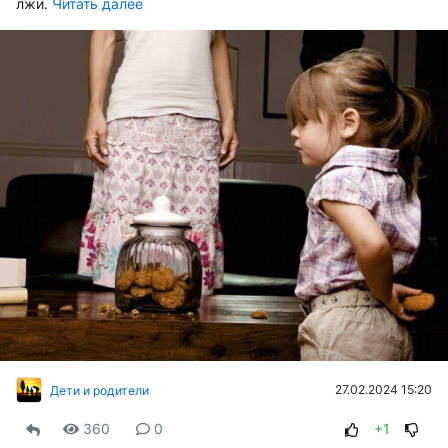
лжи.
Читать далее
27.02.2024 15:20
Дети и родители
360
0
+1