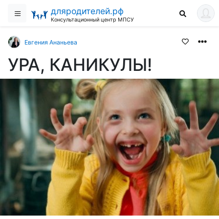
дляродителей.рф
Консультационный центр МПСУ
Евгения Ананьева
УРА, КАНИКУЛЫ!