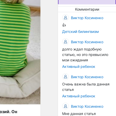
предоставлять
высококачественные
Комментарии
услуги для родителей и
Виктор Косиненко
непрерывно работаем над
улучшением нашей
👍
практики. Ваш
Детский билингвизм
комментарий(отзыв)
поможет нам лучше
Виктор Косиненко
понять ваши потребности и
долго ждал подобную
предоставить вам ещё
статью, но это превысило
более эффективную
мои ожидания
поддержку.
Активный ребенок
Виктор Косиненко
Очень важна была данная
статья
Активный ребенок
Виктор Косиненко
юзий. Он
Мне данная статья