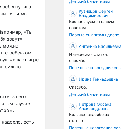
Детский билингвизм
 ребенку, что
Кузнецов Сергей
чится, и мы
Владимирович
Воспользуемся вашим
советом.
Например, «Ты
Первые симптомы дислексии
ебя зовут»
ое можно
Антонина Васильевна
ть с ребенком
Интересная статья,
звук мешает игре,
спасибо!
он сильно
Полезные новогодние советы
Ирина Геннадьевна
Спасибо.
Детский билингвизм
стоя за его
В этом случае
Петрова Оксана
Александровна
отром.
Большое спасибо за
статью.
 надоело, есть
Полезные новогодние советы