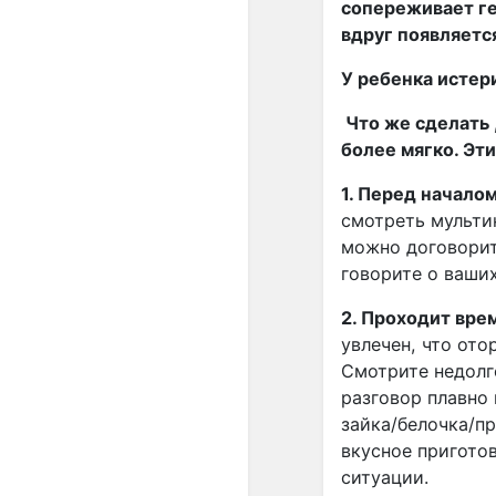
сопереживает ге
вдруг появляетс
У ребенка истери
Что же сделать 
более мягко. Эт
1. Перед начало
смотреть мультик
можно договорить
говорите о ваших
2. Проходит вре
увлечен, что ото
Смотрите недолго
разговор плавно
зайка/белочка/пр
вкусное приготов
ситуации.