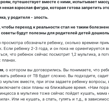
роям, путешествует вместе с ними, испытывает массу
я некая взрослая фигура, которая готова запретить эт
ка, у родителя - злость.
, чтобы переход к реальности стал не таким болезне
и советы будут полезны для родителей детей дошколь
м
просмотра обозначьте ребенку, сколько времени прим
. Если ребенку 2-3 года, и он пока не ориентируется в
ся, что ребенок сейчас посмотрит 1,2 мультика, а по
 планах.
мя
, о котором вы договорились. Вы понимаете, что реб
рвать ребенка от ТВ будет сложно. Вы подходите, сади
 мультик вместе, при этом задаете ребенку вопросы, 
 включаете свои планы на ближайшее время. «Нам пора 
инцесса в мультике тоже сейчас пойдет кушать, мама 
ила». Или не кушать, а спать, гулять и т.д., в зависимо