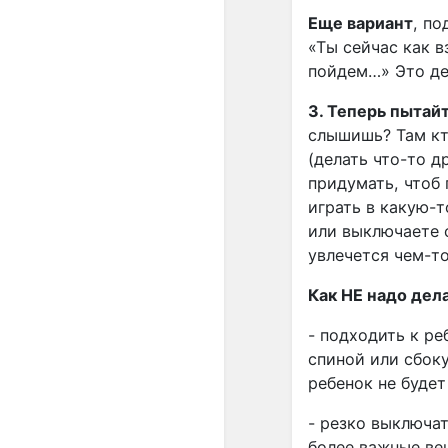
Еще вариант
, по
«Ты сейчас как 
пойдем…» Это де
3. Теперь пытай
слышишь? Там кто
(делать что-то д
придумать, чтоб
играть в какую-т
или выключаете 
увлечется чем-то
Как НЕ надо дел
- подходить к ре
спиной или сбоку
ребенок не будет
- резко выключат
более важные ве