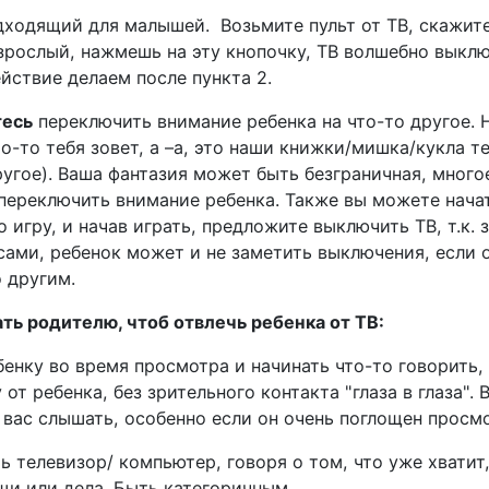
дходящий для малышей. Возьмите пульт от ТВ, скажите
взрослый, нажмешь на эту кнопочку, ТВ волшебно выклю
йствие делаем после пункта 2.
тесь
переключить внимание ребенка на что-то другое. 
-то тебя зовет, а –а, это наши книжки/мишка/кукла т
ругое). Ваша фантазия может быть безграничная, мног
 переключить внимание ребенка. Также вы можете нача
о игру, и начав играть, предложите выключить ТВ, т.к. 
сами, ребенок может и не заметить выключения, если 
 другим.
ать родителю, чтоб отвлечь ребенка от ТВ:
бенку во время просмотра и начинать что-то говорить, 
 от ребенка, без зрительного контакта "глаза в глаза". 
 вас слышать, особенно если он очень поглощен просм
ь телевизор/ компьютер, говоря о том, что уже хватит,
щи или дела. Быть категоричным.