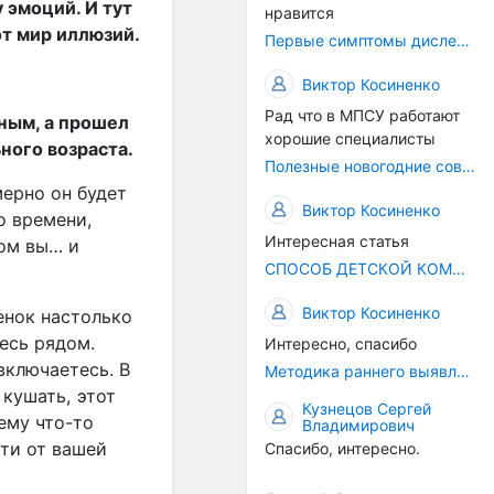
 эмоций. И тут
нравится
от мир иллюзий.
Первые симптомы дислексии
Виктор Косиненко
Рад что в МПСУ работают
нным, а прошел
хорошие специалисты
ного возраста.
Полезные новогодние советы
ерно он будет
Виктор Косиненко
о времени,
Интересная статья
том вы… и
СПОСОБ ДЕТСКОЙ КОММУНИКАЦИИ – РЕЧЬ!
Виктор Косиненко
енок настолько
тесь рядом.
Интересно, спасибо
включаетесь. В
Методика раннего выявления предрасположенности к дислексии
кушать, этот
Кузнецов Сергей
ему что-то
Владимирович
сти от вашей
Спасибо, интересно.