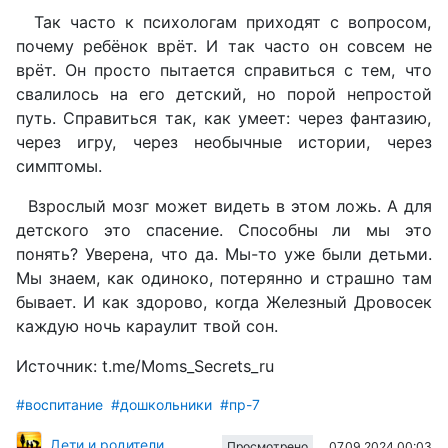
Так часто к психологам приходят с вопросом,
почему ребёнок врёт. И так часто он совсем не
врёт. Он просто пытается справиться с тем, что
свалилось на его детский, но порой непростой
путь. Справиться так, как умеет: через фантазию,
через игру, через необычные истории, через
симптомы.
Взрослый мозг может видеть в этом ложь. А для
детского это спасение. Способны ли мы это
понять? Уверена, что да. Мы-то уже были детьми.
Мы знаем, как одиноко, потерянно и страшно там
бывает. И как здорово, когда Железный Дровосек
каждую ночь караулит твой сон.
Источник: t.me/Moms_Secrets_ru
#воспитание
#дошкольники
#пр-7
Дети и родители
07.09.2024 00:03
Просмотрено