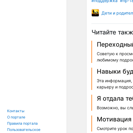
#поддержка
#пр-1
Дети и родите
Читайте такж
Переходный
Советую к просмо
любимому подрос
Навыки бу
Эта информация, 
карьеру и подрос
Я отдала т
Возможно, вы слы
Контакты
О портале
Мотивация 
Правила портала
Смотрите урок по
Пользовательское