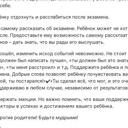
себе.
ёнку отдохнуть и расслабиться после экзамена.
 самому рассказать об экзамене. Ребёнок может не хо
осле. Предоставьте ему возможность самому расскпзать
вное – дать знать, что вы рады его выслушать.
рошёл, изменить исход событий невозможно. Не стоит 
должен был написать лучше», «ты должен был это знат
», «ты меня расстроил» и т.д. Поддержите ребёнка и п
мена. Добрые слова позволят ребёнку почувствовать в
ой, ты постарался!»✔️«Ты сделал всё, что мог, и это оч
ддерживаю в любом случае, независимо от результатов
ержать эмоции. Но важно помнить, что ваши поддержк
кторы в успехах и достижениях вашего ребёнка.
орогие родители! Будьте мудрыми!