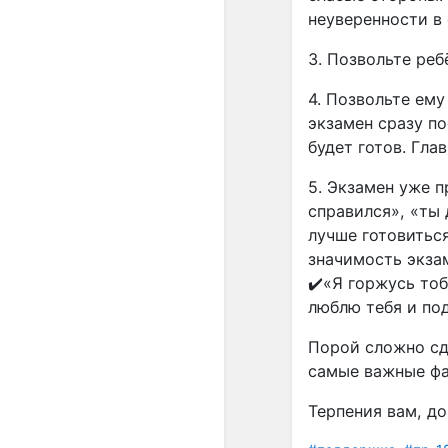
неуверенности в 
3. Позвольте реб
4. Позвольте ему
экзамен сразу п
будет готов. Гла
5. Экзамен уже п
справился», «ты 
лучше готовиться
значимость экза
✔️«Я горжусь тоб
люблю тебя и по
Порой сложно сд
самые важные фа
Терпения вам, д