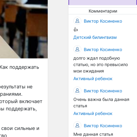
предоставлять
высококачественные
Комментарии
услуги для родителей и
Виктор Косиненко
непрерывно работаем над
улучшением нашей
👍
практики. Ваш
Детский билингвизм
комментарий(отзыв)
поможет нам лучше
Виктор Косиненко
понять ваши потребности и
долго ждал подобную
предоставить вам ещё
статью, но это превысило
 Как поддержать
более эффективную
мои ожидания
поддержку.
Активный ребенок
результаты не
Виктор Косиненко
араниями.
Очень важна была данная
 который включает
статья
овы поддержать,
Активный ребенок
Виктор Косиненко
 свои сильные и
Мне данная статья
тво