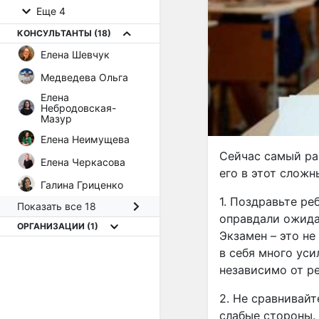
Еще 4
КОНСУЛЬТАНТЫ
(18)
Елена Шевчук
Медведева Ольга
Елена
Небродовская-
Мазур
Елена Неимущева
Сейчас самый раз
Елена Черкасова
его в этот слож
Галина Гриценко
1. Поздравьте ре
Показать все 18
оправдали ожидан
ОРГАНИЗАЦИИ
(1)
Экзамен – это не
в себя много уси
независимо от ре
2. Не сравнивайт
слабые стороны.