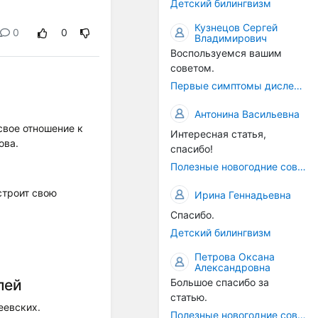
Детский билингвизм
Кузнецов Сергей
0
0
Владимирович
Воспользуемся вашим
советом.
Первые симптомы дислексии
Антонина Васильевна
свое отношение к
Интересная статья,
ова.
спасибо!
Полезные новогодние советы
строит свою
Ирина Геннадьевна
Спасибо.
Детский билингвизм
Петрова Оксана
Александровна
Большое спасибо за
лей
статью.
еевских.
Полезные новогодние советы