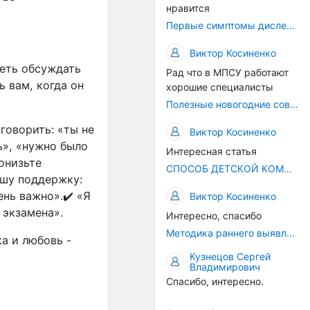
нравится
Первые симптомы дислексии
Виктор Косиненко
теть обсуждать
Рад что в МПСУ работают
 вам, когда он
хорошие специалисты
Полезные новогодние советы
говорить: «ты не
Виктор Косиненко
ь», «нужно было
Интересная статья
онизьте
СПОСОБ ДЕТСКОЙ КОММУНИКАЦИИ – РЕЧЬ!
ашу поддержку:
ень важно».✔️ «Я
Виктор Косиненко
 экзамена».
Интересно, спасибо
Методика раннего выявления предрасположенности к дислексии
а и любовь -
Кузнецов Сергей
Владимирович
Спасибо, интересно.