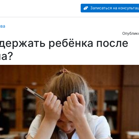
Записаться на консульта
ева
Опублико
держать ребёнка после
на?