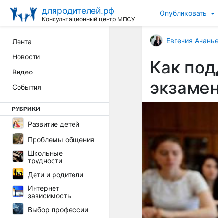
дляродителей.рф
Опубликовать
Консультационный центр МПСУ
Евгения Анань
Лента
Новости
Как под
Видео
экзаме
События
РУБРИКИ
Развитие детей
Проблемы общения
Школьные
трудности
Дети и родители
Интернет
зависимость
Выбор профессии