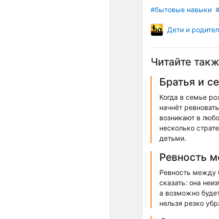
#бытовые навыки
Дети и родите
Читайте такж
Братья и с
Когда в семье ро
начнёт ревноват
возникают в любо
несколько страт
детьми.
Ревность 
Ревность между б
сказать: она неи
а возможно будет
нельзя резко убр