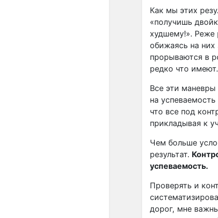
Как мы этих рез
«получишь двойку
худшему!». Реже 
обижаясь на них
прорываются в р
редко что имеют.
Все эти маневры
на успеваемость
что все под конт
прикладывая к у
Чем больше усло
результат.
Контро
успеваемость.
Проверять и конт
систематизирова
дорог, мне важны