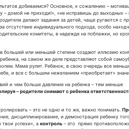
ультатов добиваемся? Основное, к сожалению – мотива
 – домой не приходи!», «не исправишь до выходных – 
родители делают задания за детей, чаще ругаются с п
 за отсутствие индивидуального подхода, особо наход
одительские комитеты, в надежде на поблажки, но кро
 в большей или меньшей степени создают иллюзию кон
 ребенка, на самом же деле представляют собой самоу
ролем. Мама рулит. Ребенок, в свою очередь все меньш
чебе, и все с большим нежеланием «приобретает» знани
вий и чем больше давление на ребенка – тем меньше
лируя – родители снимают с ребенка ответственность
ролировать – это не одно и то же, важно понимать.
Пр
ние, дисциплинирование, и демонстрация ребенку того
 твои успехи», а
контроль
– это прямо противоположн