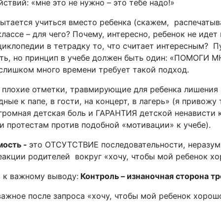
йствий: «мне это не нужно – это тебе надо!»
пытается учиться вместо ребенка (скажем, распечатыв
классе – для чего? Почему, интересно, ребенок не идет
нциклопедии в тетрадку то, что считает интересным? 
ь, но принцип в учебе должен быть один: «ПОМОГИ 
слишком много времени требует такой подход.
а плохие отметки, травмирующие для ребенка лишения 
ные к папе, в гости, на концерт, в лагерь» (я привожу
огромная детская боль и ГАРАНТИЯ детской ненависти 
 и протестам против подобной «мотивации» к учебе).
мость -
это ОТСУТСТВИЕ последовательности, неразум
еакции родителей вокруг «хочу, чтобы мой ребенок х
 к важному выводу:
К
онтроль – изнаночная сторона тр
ажное после запроса «хочу, чтобы мой ребенок хорошо