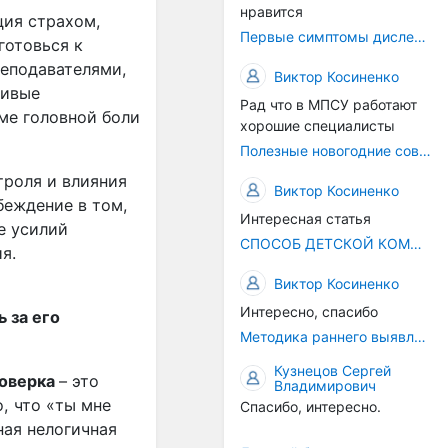
нравится
ция страхом,
Первые симптомы дислексии
готовься к
реподавателями,
Виктор Косиненко
чивые
Рад что в МПСУ работают
ме головной боли
хорошие специалисты
Полезные новогодние советы
троля и влияния
Виктор Косиненко
беждение в том,
Интересная статья
е усилий
СПОСОБ ДЕТСКОЙ КОММУНИКАЦИИ – РЕЧЬ!
я.
Виктор Косиненко
Интересно, спасибо
 за его
Методика раннего выявления предрасположенности к дислексии
Кузнецов Сергей
оверка
– это
Владимирович
, что «ты мне
Спасибо, интересно.
ая нелогичная