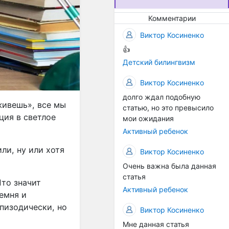
предоставлять
высококачественные
Комментарии
услуги для родителей и
Виктор Косиненко
непрерывно работаем над
улучшением нашей
👍
практики. Ваш
Детский билингвизм
комментарий(отзыв)
поможет нам лучше
Виктор Косиненко
понять ваши потребности и
долго ждал подобную
предоставить вам ещё
живешь», все мы
статью, но это превысило
более эффективную
ция в светлое
мои ожидания
поддержку.
Активный ребенок
ли, ну или хотя
Виктор Косиненко
Очень важна была данная
статья
то значит
Активный ребенок
ремня и
эпизодически, но
Виктор Косиненко
Мне данная статья