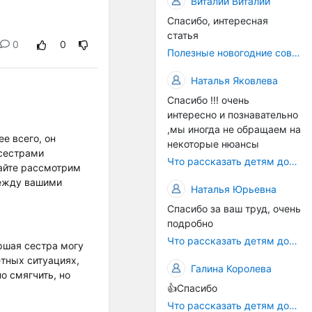
Виталий Виталий
Спасибо, интересная
статья
0
0
Полезные новогодние советы
Наталья Яковлева
Спасибо !!! очень
интересно и познавательно
,мы иногда не обращаем на
е всего, он
некоторые нюансы
 сестрами
Что рассказать детям дошкольного возраста про 12 декабря - День Конституции РФ
вайте рассмотрим
между вашими
Наталья Юрьевна
Спасибо за ваш труд, очень
подробно
Что рассказать детям дошкольного возраста про 12 декабря - День Конституции РФ
ршая сестра могу
тных ситуациях,
Галина Королева
о смягчить, но
👍Спасибо
Что рассказать детям дошкольного возраста про 12 декабря - День Конституции РФ