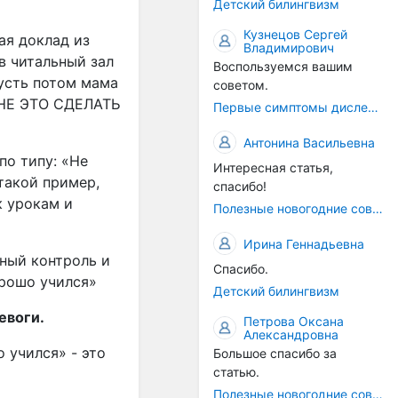
Детский билингвизм
Кузнецов Сергей
ая доклад из
Владимирович
 в читальный зал
Воспользуемся вашим
Пусть потом мама
советом.
МНЕ ЭТО СДЕЛАТЬ
Первые симптомы дислексии
Антонина Васильевна
по типу: «Не
Интересная статья,
 такой пример,
спасибо!
к урокам и
Полезные новогодние советы
Ирина Геннадьевна
ный контроль и
Спасибо.
орошо учился»
Детский билингвизм
евоги.
Петрова Оксана
Александровна
 учился» - это
Большое спасибо за
статью.
Полезные новогодние советы