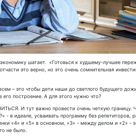
 экономику шатает. «Готовься к худшему-лучшее пере
 отчасти это верно, но это очень сомнительная инвести
всем – это чтобы дети наши до светлого будущего дожи
в его построение. А для этого нужно что?
ТЬСЯ. И тут важно провести очень четкую границу. Ч
» - в идеале, усваивать программу без репетиторов, 
нки «4» и «5» в основном, «3» - между делом и «2» - 
го не было.