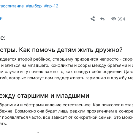
#воспитание
#выбор
#пр-12
ли
394
е:
естры. Как помочь детям жить дружно?
ждается второй ребёнок, старшему приходится непросто - скоре
ь и злиться на младшего. Конфликты и ссоры между братьями и
м случае и тут очень важно то, как поведут себя родители. Да
егий, которые помогут вам поддерживать гармонию и дружбу 
между старшими и младшими
ратьями и сёстрами явление естественное. Как психолог и ста
збежна. Возможно она будет лишь редким проявлением в конкре
 проявляться часто, все зависит от конкретной семьи. Это можн
ать.