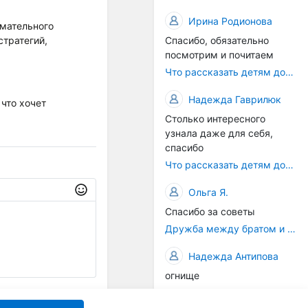
Ирина Родионова
имательного
стратегий,
Спасибо, обязательно
посмотрим и почитаем
Что рассказать детям дошкольного возраста про 12 декабря - День Конституции РФ
Надежда Гаврилюк
 что хочет
Столько интересного
узнала даже для себя,
спасибо
Что рассказать детям дошкольного возраста про День семьи, любви и верности
Ольга Я.
Спасибо за советы
Дружба между братом и сестрой
Надежда Антипова
огнище
Как не срываться на ребёнка
Отправить