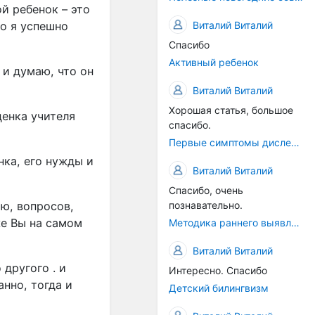
й ребенок – это
Виталий Виталий
то я успешно
Спасибо
Активный ребенок
 и думаю, что он
Виталий Виталий
Хорошая статья, большое
ценка учителя
спасибо.
Первые симптомы дислексии
нка, его нужды и
Виталий Виталий
Спасибо, очень
ою, вопросов,
познавательно.
же Вы на самом
Методика раннего выявления предрасположенности к дислексии
Виталий Виталий
 другого . и
Интересно. Спасибо
нно, тогда и
Детский билингвизм