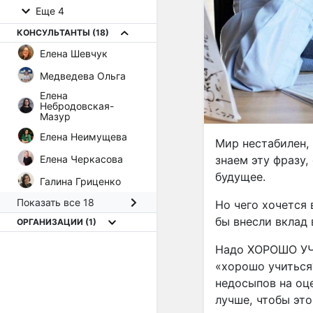
Еще 4
КОНСУЛЬТАНТЫ
(18)
Елена Шевчук
Медведева Ольга
Елена
Небродовская-
Мазур
Елена Неимущева
Мир нестабилен,
Елена Черкасова
знаем эту фразу,
будущее.
Галина Гриценко
Показать все 18
Но чего хочется 
бы внесли вклад 
ОРГАНИЗАЦИИ
(1)
Надо ХОРОШО УЧИ
«хорошо учиться?
недосыпов на оце
лучше, чтобы это