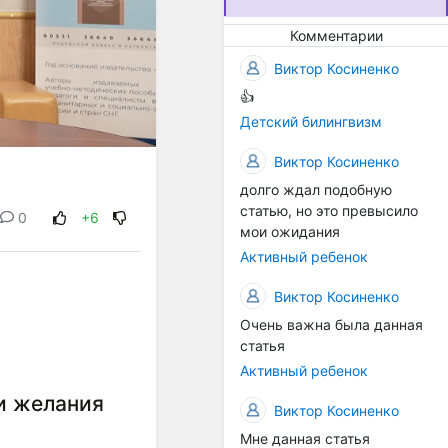
предоставлять
высококачественные
Комментарии
услуги для родителей и
Виктор Косиненко
непрерывно работаем над
улучшением нашей
👍
практики. Ваш
Детский билингвизм
комментарий(отзыв)
поможет нам лучше
Виктор Косиненко
понять ваши потребности и
долго ждал подобную
предоставить вам ещё
статью, но это превысило
0
+6
более эффективную
мои ожидания
поддержку.
Активный ребенок
Виктор Косиненко
Очень важна была данная
статья
Активный ребенок
и желания
Виктор Косиненко
Мне данная статья