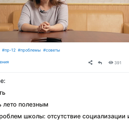
видео
#пр-12
#проблемы
#советы
ения
391
е:
ть
ь лето полезным
роблем школы: отсутствие социализации 