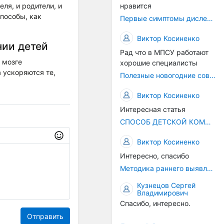
ля, и родители, и
нравится
пособы, как
Первые симптомы дислексии
Виктор Косиненко
нии детей
Рад что в МПСУ работают
 мозге
хорошие специалисты
 ускоряются те,
Полезные новогодние советы
Виктор Косиненко
Интересная статья
СПОСОБ ДЕТСКОЙ КОММУНИКАЦИИ – РЕЧЬ!
Виктор Косиненко
Интересно, спасибо
Методика раннего выявления предрасположенности к дислексии
Кузнецов Сергей
Владимирович
Спасибо, интересно.
Отправить