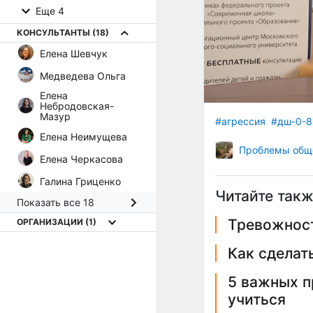
Еще 4
КОНСУЛЬТАНТЫ
(18)
Елена Шевчук
Медведева Ольга
Елена
Небродовская-
Мазур
#агрессия
#дш-0-8
Елена Неимущева
Проблемы общ
Елена Черкасова
Галина Гриценко
Читайте такж
Показать все 18
Тревожнос
ОРГАНИЗАЦИИ
(1)
Как сделат
5 важных п
учиться