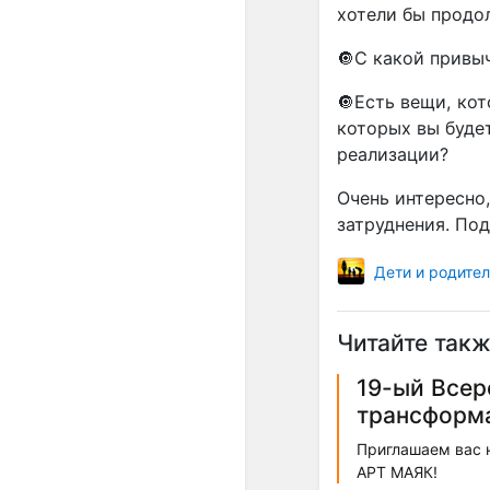
хотели бы продол
🔘С какой привы
🔘Есть вещи, кот
которых вы будет
реализации?
Очень интересно,
затруднения. По
Дети и родите
Читайте такж
19-ый Всер
трансформа
Приглашаем вас 
АРТ МАЯК!