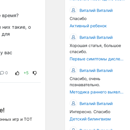
Виталий Виталий
е время?
Спасибо
Активный ребенок
 них такие, о
 для
Виталий Виталий
Хорошая статья, большое
спасибо.
у вас
Первые симптомы дислексии
Виталий Виталий
0
+5
Спасибо, очень
познавательно.
Методика раннего выявления предрасположенности к дислексии
Виталий Виталий
е!
Интересно. Спасибо
Детский билингвизм
онных игр и ТОТ