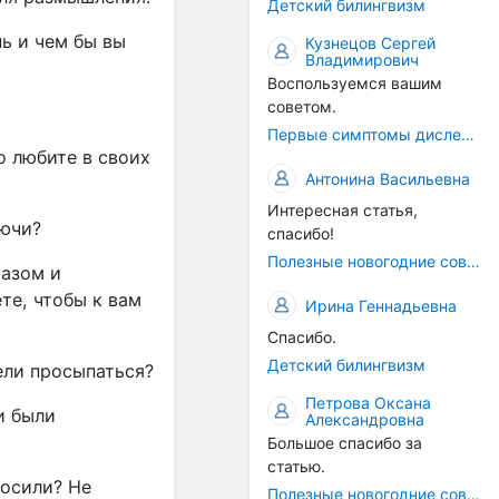
Детский билингвизм
ь и чем бы вы
Кузнецов Сергей
Владимирович
Воспользуемся вашим
советом.
Первые симптомы дислексии
о любите в своих
Антонина Васильевна
Интересная статья,
аючи?
спасибо!
Полезные новогодние советы
разом и
те, чтобы к вам
Ирина Геннадьевна
Спасибо.
Детский билингвизм
ели просыпаться?
Петрова Оксана
и были
Александровна
Большое спасибо за
статью.
росили? Не
Полезные новогодние советы