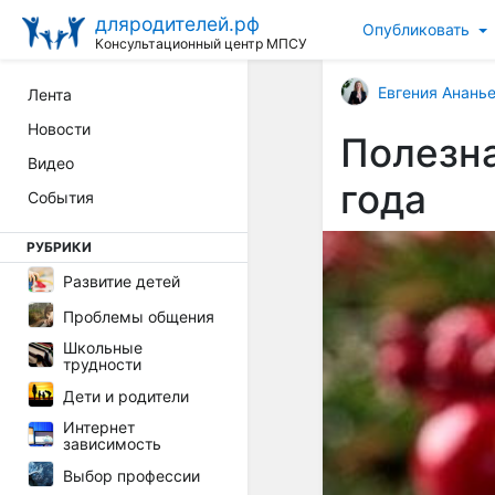
дляродителей.рф
Опубликовать
Консультационный центр МПСУ
Евгения Анань
Лента
Новости
Полезна
Видео
года
События
РУБРИКИ
Развитие детей
Проблемы общения
Школьные
трудности
Дети и родители
Интернет
зависимость
Выбор профессии