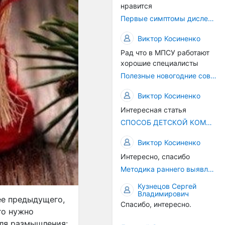
нравится
Первые симптомы дислексии
Виктор Косиненко
Рад что в МПСУ работают
хорошие специалисты
Полезные новогодние советы
Виктор Косиненко
Интересная статья
СПОСОБ ДЕТСКОЙ КОММУНИКАЦИИ – РЕЧЬ!
Виктор Косиненко
Интересно, спасибо
Методика раннего выявления предрасположенности к дислексии
Кузнецов Сергей
Владимирович
ее предыдущего,
Спасибо, интересно.
го нужно
для размышления: