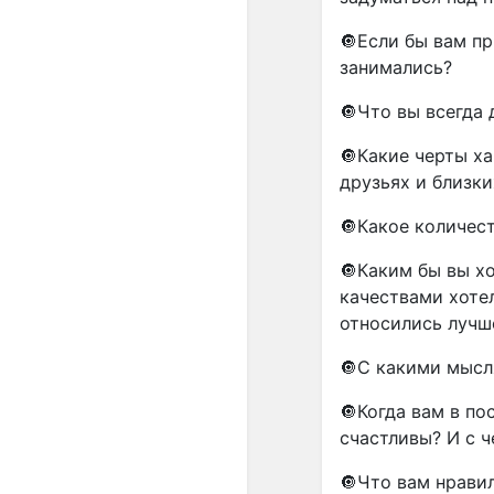
🔘Если бы вам п
занимались?
🔘Что вы всегда 
🔘Какие черты х
друзьях и близки
🔘Какое количес
🔘Каким бы вы хо
качествами хотел
относились лучш
🔘С какими мысл
🔘Когда вам в по
счастливы? И с 
🔘Что вам нравил