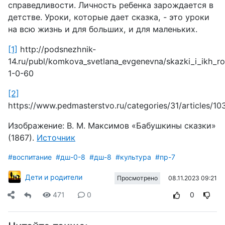
справедливости. Личность ребенка зарождается в
детстве. Уроки, которые дает сказка, - это уроки
на всю жизнь и для больших, и для маленьких.
[1]
http://podsnezhnik-
14.ru/publ/komkova_svetlana_evgenevna/skazki_i_ikh_rol
1-0-60
[2]
https://www.pedmasterstvo.ru/categories/31/articles/10
Изображение: В. М. Максимов «Бабушкины сказки»
(1867).
Источник
#воспитание
#дш-0-8
#дш-8
#культура
#пр-7
Дети и родители
08.11.2023 09:21
Просмотрено
471
0
0