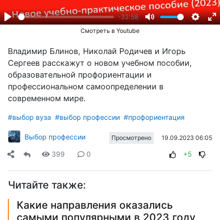
-32:58
Play
Mute
Settin
En
Смотреть в Youtube
fu
Владимир Блинов, Николай Родичев и Игорь
Сергеев расскажут о новом учебном пособии,
образовательной профориентации и
профессиональном самоопределении в
современном мире.
#выбор вуза
#выбор профессии
#профориентация
Выбор профессии
19.09.2023 06:05
Просмотрено
399
0
+5
Читайте также:
Какие направления оказались
самыми популярными в 2023 году,