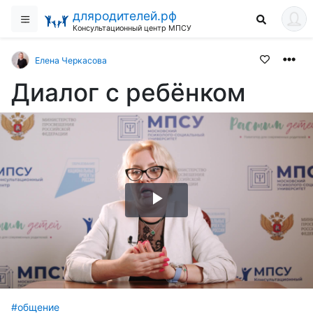
дляродителей.рф
Консультационный центр МПСУ
Елена Черкасова
Диалог с ребёнком
Воспроизвести
видео
#общение