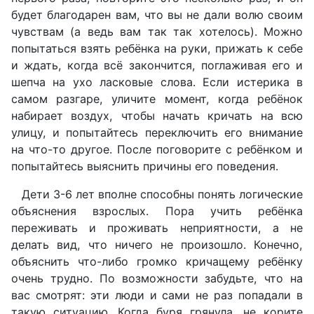
будет благодарен вам, что вы не дали волю своим
чувствам (а ведь вам так так хотелось). М
ожно
попытаться взять ребёнка на руки, прижать к себе
и ждать, когда всё закончится, поглаживая его и
шепча на ухо ласковые слова. Е
сли истерика в
самом разгаре, уличите момент, когда ребёнок
набирает воздух, чтобы начать кричать на всю
улицу, и попытайтесь переключить его внимание
на что-то другое. П
осле поговорите с ребёнком и
попытайтесь выяснить причины его поведения.
Дети 3-6 лет вполне способны понять логические
объяснения взрослых. Пора учить ребёнка
переживать и проживать неприятности, а не
делать вид, что ничего не произошло.
Конечно,
объяснить что-либо громко кричащему ребёнку
очень трудно.
По возможности забудьте, что на
вас смотрят: эти люди и сами не раз попадали в
такую ситуацию.
Когда буря грянула, не корите