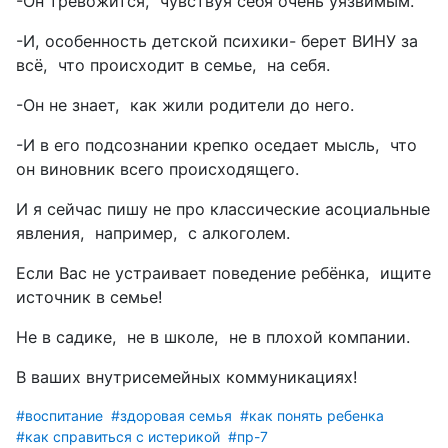
-Он тревожится,
чувствуя себя очень уязвимым.
-И, особенность детской психики- берет ВИНУ за
всё,
что происходит в семье,
на себя.
-Он не знает,
как жили родители до него.
-И в его подсознании крепко оседает мысль,
что
он виновник всего происходящего.
И я сейчас пишу не про классические асоциальные
явления,
например,
с алкоголем.
Если Вас не устраивает поведение ребёнка,
ищите
источник в семье!
Не в садике,
не в школе,
не в плохой компании.
В ваших внутрисемейных коммуникациях!
#воспитание
#здоровая семья
#как понять ребенка
#как справиться с истерикой
#пр-7