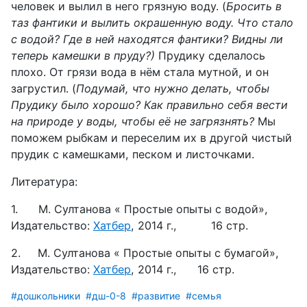
человек и вылил в него грязную воду. (
Бросить в
таз фантики и вылить окрашенную воду. Что стало
с водой? Где в ней находятся фантики? Видны ли
теперь камешки в пруду?)
Прудику сделалось
плохо. От грязи вода в нём стала мутной, и он
загрустил. (
Подумай, что нужно делать, чтобы
Прудику было хорошо? Как правильно себя вести
на природе у воды, чтобы её не загрязнять?
Мы
поможем рыбкам и переселим их в другой чистый
прудик с камешками, песком и листочками.
Литература:
1.
М. Султанова « Простые опыты с водой»,
Издательство:
Хатбер
, 2014 г.,
16 стр.
2.
М. Султанова « Простые опыты с бумагой»,
Издательство:
Хатбер
, 2014 г.,
16 стр.
#дошкольники
#дш-0-8
#развитие
#семья